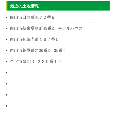
最近の土地情報
白山市日向町ホ７０番９
白山市鶴来桑島町43番2 モデルハウス
白山市知気寺町１６７番５
白山市荒屋町に36番2、35番4
金沢市窪2丁目２２６番１２