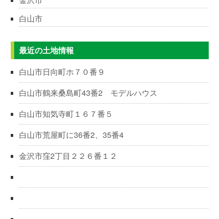
白山市
最近の土地情報
白山市日向町ホ７０番９
白山市鶴来桑島町43番2 モデルハウス
白山市知気寺町１６７番５
白山市荒屋町に36番2、35番4
金沢市窪2丁目２２６番１２