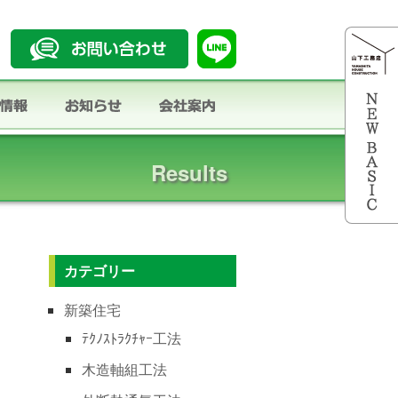
Results
カテゴリー
新築住宅
ﾃｸﾉｽﾄﾗｸﾁｬｰ工法
木造軸組工法