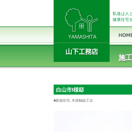
私達は人
健康住宅
施
白山市I様邸
■新築住宅, 木造軸組工法